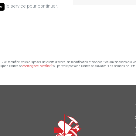
le service pour continuer.
er
r 1978 modifiée, vous disposez de droits d’accès, de modification et d’opposition aux données qui 
onique à l’adresse
coelho@coelhoetfils.fr
ou par voie postale à l’adresse suivante : Les Béluses de l