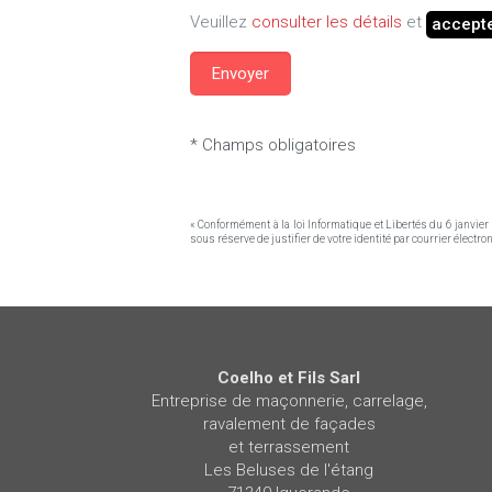
Veuillez
consulter les détails
et
accept
* Champs obligatoires
« Conformément à la loi Informatique et Libertés du 6 janvie
sous réserve de justifier de votre identité par courrier électr
Coelho et Fils Sarl
Entreprise de maçonnerie, carrelage,
ravalement de façades
et terrassement
Les Beluses de l'étang