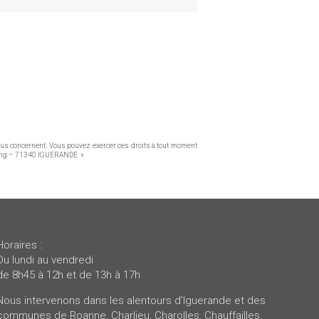
vous concernent. Vous pouvez exercer ces droits à tout moment
’Etang – 71340 IGUERANDE »
Horaires :
Du lundi au vendredi
de 8h45 à 12h et de 13h à 17h
Nous intervenons dans les alentours d’Iguerande et des
communes de Roanne, Charlieu, Charolles, Chauffailles,